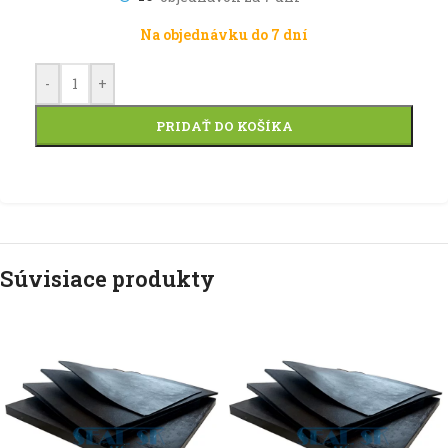
Na objednávku do 7 dní
-
+
PRIDAŤ DO KOŠÍKA
Súvisiace produkty