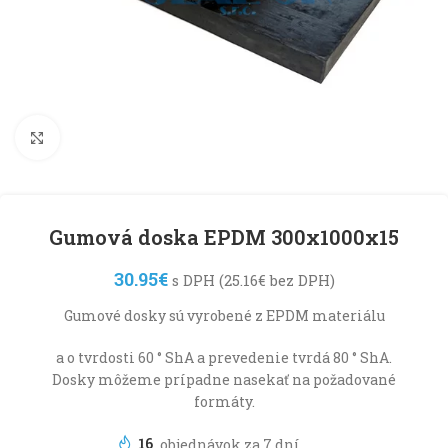
Klikni pre zväčšenie
Gumová doska EPDM 300x1000x15
30.95
€
s DPH (
25.16
€
bez DPH)
Gumové dosky sú vyrobené z EPDM materiálu
a o tvrdosti 60 ° ShA a prevedenie tvrdá 80 ° ShA.
Dosky môžeme prípadne nasekať na požadované
formáty.
16