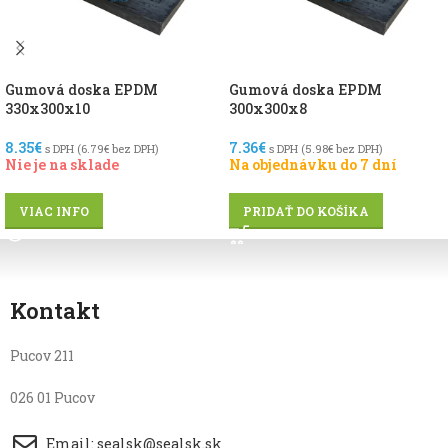
Gumová doska EPDM
Gumová doska EPDM
330x300x10
300x300x8
8.35
€
7.36
€
s DPH (
6.79
€
bez DPH)
s DPH (
5.98
€
bez DPH)
Nie je na sklade
Na objednávku do 7 dní
VIAC INFO
PRIDAŤ DO KOŠÍKA
Kontakt
Pucov 211
026 01 Pucov
Email: sealsk@sealsk.sk