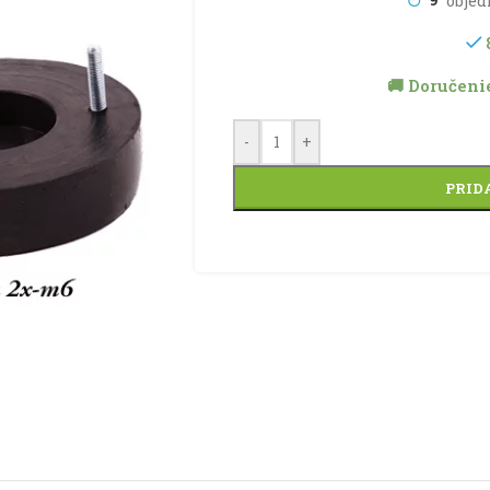
🚚 Doručenie
-
+
PRID