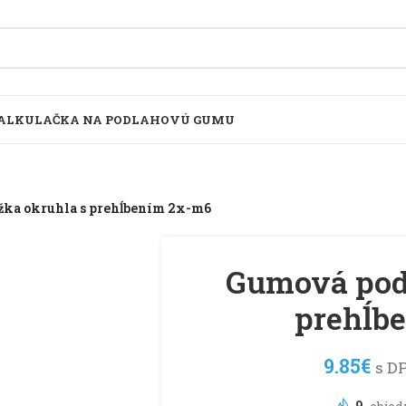
ALKULAČKA NA PODLAHOVÚ GUMU
ka okruhla s prehĺbením 2x-m6
Gumová pod
prehĺb
9.85
€
s D
9