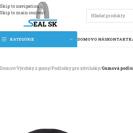
Skip to navigation
Skip to main content
KATEGÓRIE
DOMOV
O NÁS
KONTAKT
K
Domov
/
Výrobky z gumy
/
Podložky pre zdviháky
/
Gumová podlož