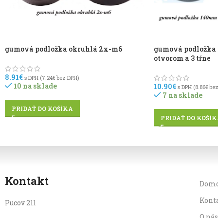
gumová podložka okruhlá 2x-m6
gumová podložka
otvorom a 3 tŕne
8.91
€
s DPH (
7.24
€
bez DPH)
10 na sklade
10.90
€
s DPH (
8.86
€
bez
7 na sklade
PRIDAŤ DO KOŠÍKA
PRIDAŤ DO KOŠÍK
Kontakt
Dom
Kont
Pucov 211
O nás