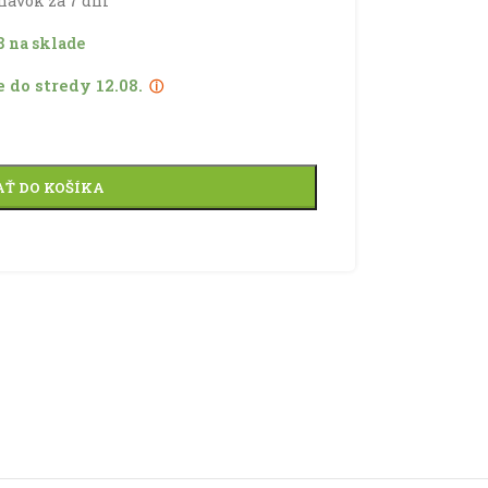
8 na sklade
 do stredy 12.08.
ⓘ
AŤ DO KOŠÍKA