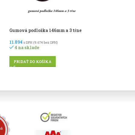
Gumová podložka 146mm a 3 tŕne
Gumová podlož
štvorcová 118
11.89
€
s DPH (
9.67
€
bez DPH)
4 na sklade
7.95
€
s DPH (
6.46
€
b
8 na sklade
PRIDAŤ DO KOŠÍKA
PRIDAŤ DO KO