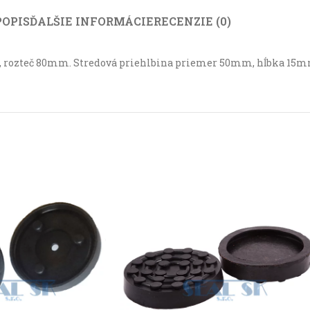
POPIS
ĎALŠIE INFORMÁCIE
RECENZIE (0)
rozteč 80mm. Stredová priehlbina priemer 50mm, hĺbka 15m