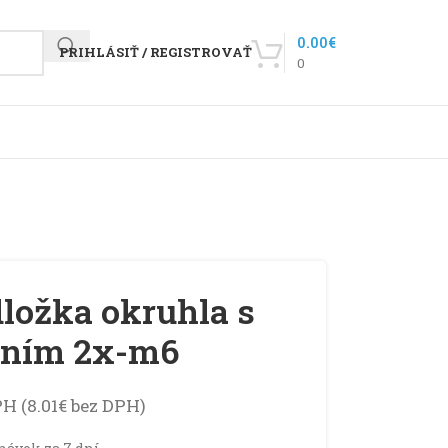
0.00
€
PRIHLÁSIŤ / REGISTROVAŤ
0
ložka okruhla s
ením 2x-m6
PH (
8.01
€
bez DPH)