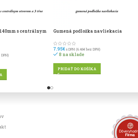
 140mm s centrálnym
Gumená podložka navliekacia
7.95
€
s DPH (
6.46
€
bez DPH)
8 na sklade
 DPH)
PRIDAŤ DO KOŠÍKA
A
ov
akt