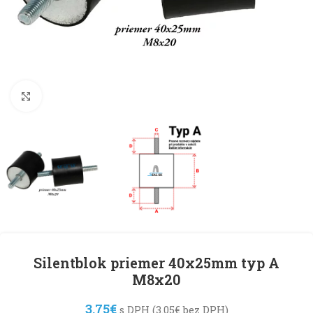
Klikni pre zväčšenie
Silentblok priemer 40x25mm typ A
M8x20
3.75
€
s DPH (
3.05
€
bez DPH)