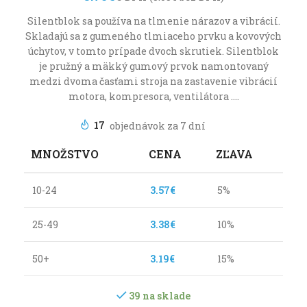
Silentblok sa používa na tlmenie nárazov a vibrácií.
Skladajú sa z gumeného tlmiaceho prvku a kovových
úchytov, v tomto prípade dvoch skrutiek. Silentblok
je pružný a mäkký gumový prvok namontovaný
medzi dvoma časťami stroja na zastavenie vibrácií
motora, kompresora, ventilátora ….
17
MNOŽSTVO
CENA
ZĽAVA
10-24
3.57
€
5%
25-49
3.38
€
10%
50+
3.19
€
15%
39 na sklade