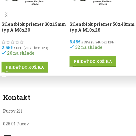
Silentblok priemer 30x15mm
Silentblok priemer 50x40mm
typ A M8x20
typ A M10x28
6.45
€
s DPH (
5.24
€
bez DPH)
32 na sklade
2.55
€
s DPH (
2.07
€
bez DPH)
26 na sklade
PRIDAŤ DO KOŠÍKA
PRIDAŤ DO KOŠÍKA
Kontakt
Pucov 211
026 01 Pucov