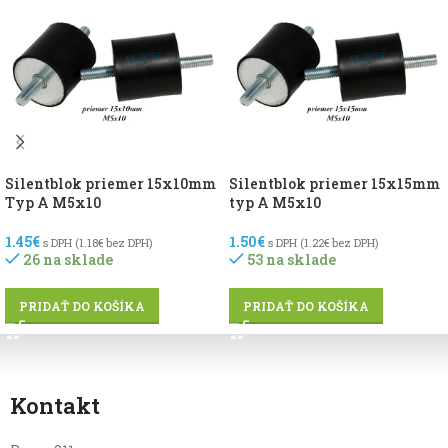
Silentblok priemer 15x10mm
Silentblok priemer 15x15mm
Typ A M5x10
typ A M5x10
1.45
€
1.50
€
s DPH (
1.18
€
bez DPH)
s DPH (
1.22
€
bez DPH)
26 na sklade
53 na sklade
PRIDAŤ DO KOŠÍKA
PRIDAŤ DO KOŠÍKA
Kontakt