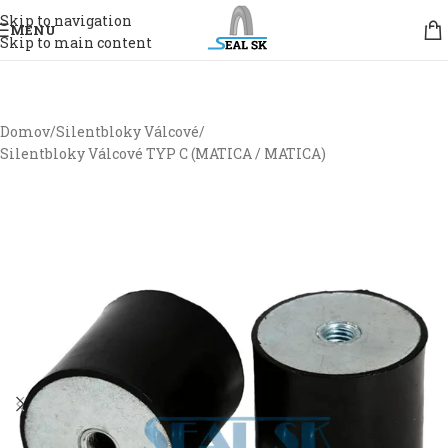
Skip to navigation
MENU
Skip to main content
Domov
/
Silentbloky Válcové
/
Silentbloky Válcové TYP C (MATICA / MATICA)