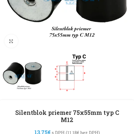
Klikni pre zväčšenie
Silentblok priemer 75x55mm typ C
M12
13.75
€
s DPH (
11.18
€
bez DPH)