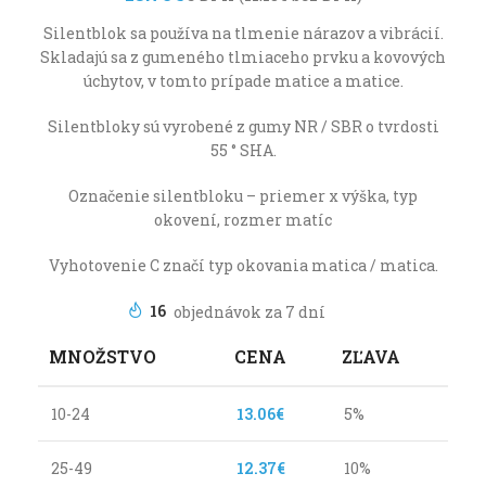
Silentblok sa používa na tlmenie nárazov a vibrácií.
Skladajú sa z gumeného tlmiaceho prvku a kovových
úchytov, v tomto prípade matice a matice.
Silentbloky sú vyrobené z gumy NR / SBR o tvrdosti
55 ° SHA.
Označenie silentbloku – priemer x výška, typ
okovení, rozmer matíc
Vyhotovenie C značí typ okovania matica / matica.
16
MNOŽSTVO
CENA
ZĽAVA
10-24
13.06
€
5%
25-49
12.37
€
10%